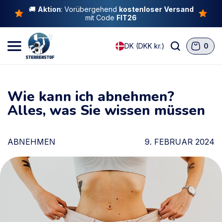
🚚
Aktion
: Vorübergehend
kostenloser
Versand
Direkt zum Inhalt
mit Code
FIT26
L
0
Warenkorb
DK (DKK kr.)
0
Artikel
a
n
d
Wie kann ich abnehmen?
/
Alles, was Sie wissen müssen
R
e
g
ABNEHMEN
9. FEBRUAR 2024
i
o
n